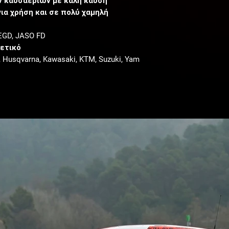
 καυσαερίων με καλή καύση
για χρήση και σε πολύ χαμηλή
-EGD
, JASO FD
ετικό
, Husqvarna
, Kawasaki
, KTM
, Suzuki
, Yam