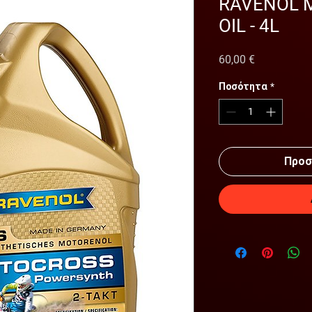
RAVENOL 
OIL - 4L
Τιμή
60,00 €
Ποσότητα
*
Προσ