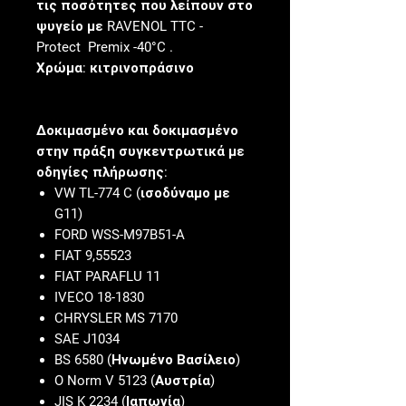
τις ποσότητες που λείπουν στο
ψυγείο με
RAVENOL TTC -
Protect
Premix -40°C
.
Χρώμα:
κιτρινοπράσινο
Δοκιμασμένο και δοκιμασμένο
στην πράξη συγκεντρωτικά με
οδηγίες πλήρωσης:
VW TL-774 C (ισοδύναμο με
G11)
FORD WSS-M97B51-A
FIAT 9,55523
FIAT PARAFLU 11
IVECO 18-1830
CHRYSLER MS 7170
SAE J1034
BS 6580 (Ηνωμένο Βασίλειο)
O Norm V 5123 (Αυστρία)
JIS K 2234 (Ιαπωνία)