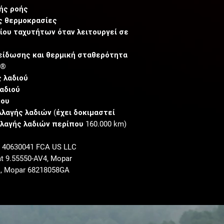
ής ροής
ς θερμοκρασίες
ίου ταχυτήτων όταν λειτουργεί σε
είδωσης και θερμική σταθερότητα
3®
 λαδιού
αδιού
μου
λαγής λαδιών (έχει δοκιμαστεί
λαγής λαδιών περίπου 160.000 km)
. 40630041 FCA US LLC
iat 9.55550-AV4
, Mopar
A
, Mopar 68218058GA