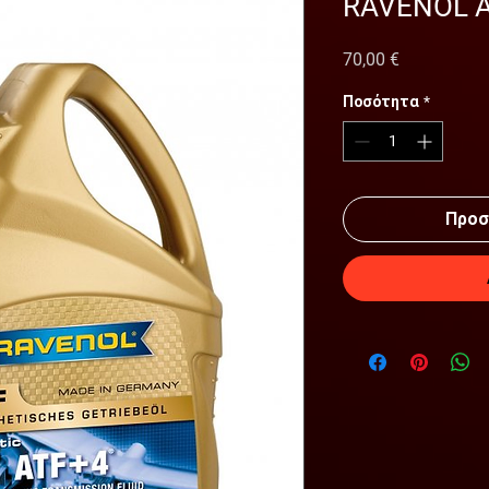
RAVENOL AT
Τιμή
70,00 €
Ποσότητα
*
Προσ