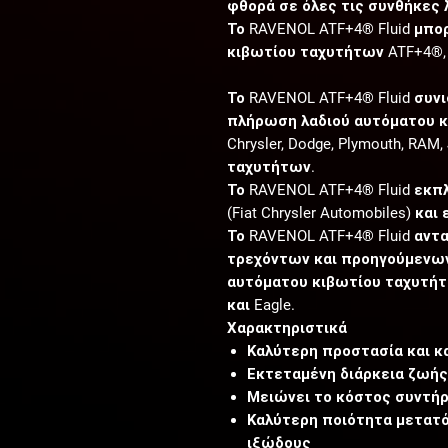
φθορά σε όλες τις συνθήκες 
Το RAVENOL ATF+4® Fluid μπορ
κιβωτίου ταχυτήτων ATF+4®,
Το RAVENOL ATF+4® Fluid συν
πλήρωση λαδιού αυτόματου κι
Chrysler, Dodge, Plymouth, RAM
ταχυτήτων.
Το RAVENOL ATF+4® Fluid εκπ
(Fiat Chrysler Automobiles) και
Το RAVENOL ATF+4® Fluid αντ
τρεχόντων και προηγούμενων
αυτόματου κιβωτίου ταχυτήτων 
και Eagle.
Χαρακτηριστικά
Καλύτερη προστασία και κ
Εκτεταμένη διάρκεια ζωή
Μειώνει το κόστος συντή
Καλύτερη ποιότητα μετατ
ιξώδους