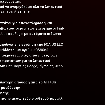
λειτουργίας.
εί να αναμιχθεί με όλα τα λιπαντικά
 ATF+2® ή ATF+3®.
ιστάται για επαναπλήρωση και
βωτίου ταχυτήτων για οχήματα Fiat-
, Jeep και Eagle με αυτόματο κιβώτιο
ληρώνει την εγγύηση της FCA US LLC
 εκδίδεται με Αριθμ. 40630041.
αποκρίνεται στις απαιτήσεις των
 προτύπων για τα λιπαντικά
Fiat-Chrysler, Dodge, Plymouth, Jeep
αλύτερη απόδοση από το ATF+3®
ς μετάδοσης
ρησης
όπισης μέσω ενός σταθερού προφίλ