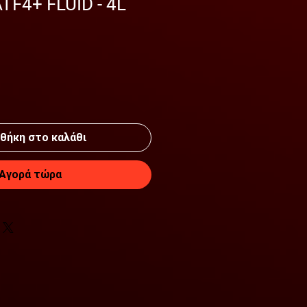
F4+ FLUID - 4L
θήκη στο καλάθι
Αγορά τώρα